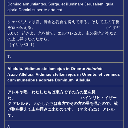
Domino annuntiantes. Surge, et illuminare Jerusalem: quia
gloria Domini super te orta est.
シェバの人々は皆、黄金と乳香を携えて来る。そして主の栄誉
を宣べ伝える。 （イザヤ
60: 6） 起きよ、光を放て、エルサレムよ、主の栄光があなた
の上に昇ったのだから。
（イザヤ60: 1）
7.
Alleluia: Vidimus stellam ejus in Oriente
Heinrich
Isaac
Alleluia.
Vidimus stellam ejus in Oriente, et venimus
cum muneribus adorare Dominum.
Alleluia.
アレルヤ唱「わたしたちは東方でその方の星を見
た」
ハインリヒ・イザー
ク
アレルヤ。
わたしたちは東方でその方の星を見たので、献
げ物を携えて主を拝みに来たのです。
（マタイ
2:2
）
アレル
ヤ。
8.