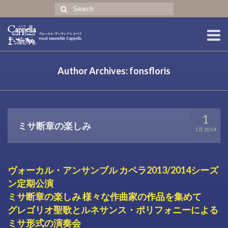
Search
for:
ホーム
Author Archives: fonsfloris
コンサート
プロフィール
1
ミサ断章の楽しみ
CD・グッズ
1月 2014
english profile
ヴォーカル・アンサンブル カペラ2013/2014シーズ
ン定期公演
ミサ断章の楽しみ 様々な作曲家の作品を集めて
グレゴリオ聖歌とルネサンス・ポリフォニーによる
ミサ形式の演奏会