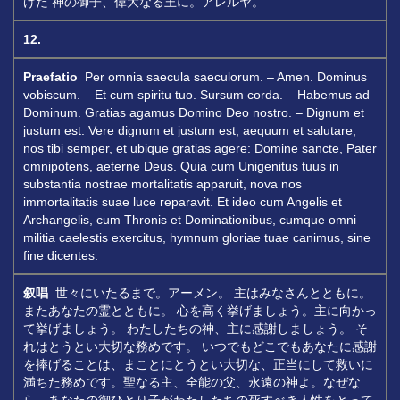
げた 神の御子、偉大なる王に。アレルヤ。
12.
Praefatio
Per omnia saecula saeculorum. – Amen. Dominus
vobiscum. – Et cum spiritu tuo. Sursum corda. – Habemus ad
Dominum. Gratias agamus Domino Deo nostro. – Dignum et
justum est. Vere dignum et justum est, aequum et salutare,
nos tibi semper, et ubique gratias agere: Domine sancte, Pater
omnipotens, aeterne Deus. Quia cum Unigenitus tuus in
substantia nostrae mortalitatis apparuit, nova nos
immortalitatis suae luce reparavit. Et ideo cum Angelis et
Archangelis, cum Thronis et Dominationibus, cumque omni
militia caelestis exercitus, hymnum gloriae tuae canimus, sine
fine dicentes:
叙唱
世々にいたるまで。アーメン。 主はみなさんとともに。
またあなたの霊とともに。 心を高く挙げましょう。主に向かっ
て挙げましょう。 わたしたちの神、主に感謝しましょう。 そ
れはとうとい大切な務めです。 いつでもどこでもあなたに感謝
を捧げることは、まことにとうとい大切な、正当にして救いに
満ちた務めです。聖なる主、全能の父、永遠の神よ。なぜな