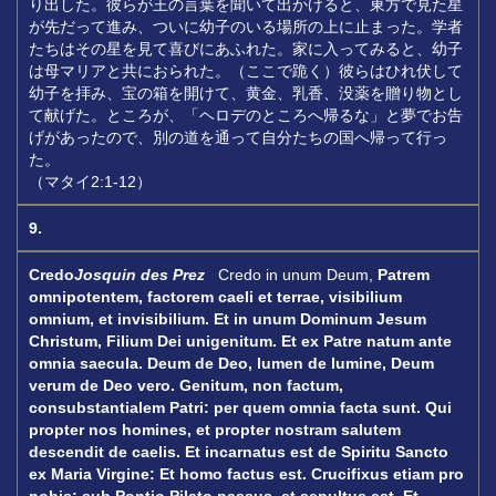
り出した。彼らが王の言葉を聞いて出かけると、東方で見た星
が先だって進み、ついに幼子のいる場所の上に止まった。学者
たちはその星を見て喜びにあふれた。家に入ってみると、幼子
は母マリアと共におられた。（ここで跪く）彼らはひれ伏して
幼子を拝み、宝の箱を開けて、黄金、乳香、没薬を贈り物とし
て献げた。ところが、「ヘロデのところへ帰るな」と夢でお告
げがあったので、別の道を通って自分たちの国へ帰って行っ
た。
（マタイ2:1-12）
9.
Credo
Josquin des Prez
Credo in unum Deum,
Patrem
omnipotentem, factorem caeli et terrae, visibilium
omnium, et invisibilium.
Et in unum Dominum Jesum
Christum,
Filium Dei unigenitum.
Et ex Patre natum ante
omnia saecula.
Deum de Deo, lumen de lumine,
Deum
verum de Deo vero.
Genitum, non factum,
consubstantialem Patri:
per quem omnia facta sunt.
Qui
propter nos homines,
et propter nostram salutem
descendit de caelis.
Et incarnatus est de Spiritu Sancto
ex Maria Virgine: Et homo factus est.
Crucifixus etiam pro