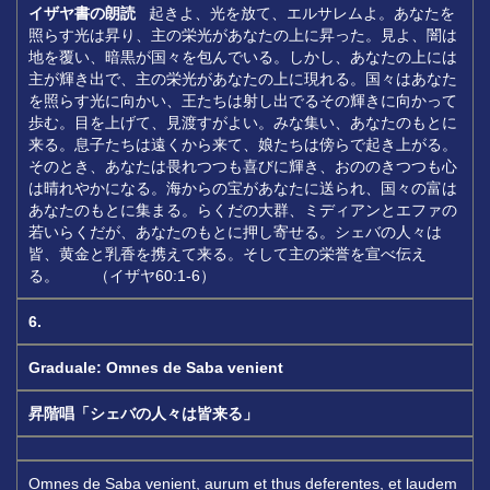
イザヤ書の朗読
起きよ、光を放て、エルサレムよ。あなたを
照らす光は昇り、主の栄光があなたの上に昇った。見よ、闇は
地を覆い、暗黒が国々を包んでいる。しかし、あなたの上には
主が輝き出で、主の栄光があなたの上に現れる。国々はあなた
を照らす光に向かい、王たちは射し出でるその輝きに向かって
歩む。目を上げて、見渡すがよい。みな集い、あなたのもとに
来る。息子たちは遠くから来て、娘たちは傍らで起き上がる。
そのとき、あなたは畏れつつも喜びに輝き、おののきつつも心
は晴れやかになる。海からの宝があなたに送られ、国々の富は
あなたのもとに集まる。らくだの大群、ミディアンとエファの
若いらくだが、あなたのもとに押し寄せる。シェバの人々は
皆、黄金と乳香を携えて来る。そして主の栄誉を宣べ伝え
る。 （イザヤ60:1-6）
6.
Graduale: Omnes de Saba venient
昇階唱「シェバの人々は皆来る」
Omnes de Saba venient, aurum et thus deferentes, et laudem