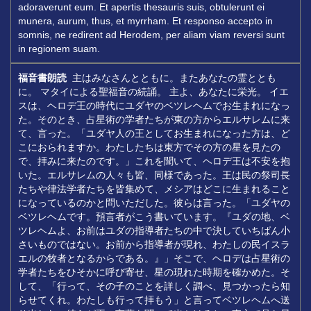
adoraverunt eum. Et apertis thesauris suis, obtulerunt ei
munera, aurum, thus, et myrrham. Et responso accepto in
somnis, ne redirent ad Herodem, per aliam viam reversi sunt
in regionem suam.
福音書朗読
主はみなさんとともに。またあなたの霊ととも
に。 マタイによる聖福音の続誦。 主よ、あなたに栄光。 イエ
スは、ヘロデ王の時代にユダヤのベツレヘムでお生まれになっ
た。そのとき、占星術の学者たちが東の方からエルサレムに来
て、言った。「ユダヤ人の王としてお生まれになった方は、ど
こにおられますか。わたしたちは東方でその方の星を見たの
で、拝みに来たのです。」これを聞いて、ヘロデ王は不安を抱
いた。エルサレムの人々も皆、同様であった。王は民の祭司長
たちや律法学者たちを皆集めて、メシアはどこに生まれること
になっているのかと問いただした。彼らは言った。「ユダヤの
ベツレヘムです。預言者がこう書いています。『ユダの地、ベ
ツレヘムよ、お前はユダの指導者たちの中で決していちばん小
さいものではない。お前から指導者が現れ、わたしの民イスラ
エルの牧者となるからである。』」そこで、ヘロデは占星術の
学者たちをひそかに呼び寄せ、星の現れた時期を確かめた。そ
して、「行って、その子のことを詳しく調べ、見つかったら知
らせてくれ。わたしも行って拝もう」と言ってベツレヘムへ送