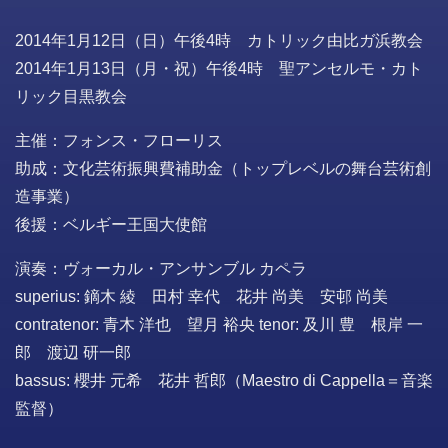
2014年1月12日（日）午後4時 カトリック由比ガ浜教会
2014年1月13日（月・祝）午後4時 聖アンセルモ・カト
リック目黒教会
主催：フォンス・フローリス
助成：文化芸術振興費補助金（トップレベルの舞台芸術創
造事業）
後援：ベルギー王国大使館
演奏：ヴォーカル・アンサンブル カペラ
superius: 鏑木 綾 田村 幸代 花井 尚美 安邨 尚美
contratenor: 青木 洋也 望月 裕央 tenor: 及川 豊 根岸 一
郎 渡辺 研一郎
bassus: 櫻井 元希 花井 哲郎（Maestro di Cappella＝音楽
監督）