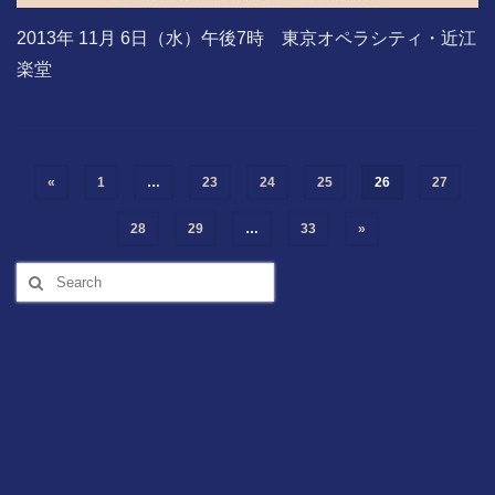
2013年 11月 6日（水）午後7時 東京オペラシティ・近江
楽堂
投
«
1
…
23
24
25
26
27
稿
の
28
29
…
33
»
ペ
Search
ー
for:
ジ
送
り