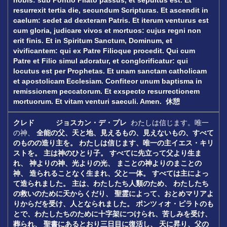
nobis: sub Pontio Pilato passus, et sepultus est.
Et
resurrexit tertia die, secundum Scripturas.
Et ascendit in
caelum: sedet ad dexteram Patris.
Et iterum venturus est
cum gloria, judicare vivos et mortuos: cujus regni non
erit finis.
Et in Spiritum Sanctum, Dominum, et
vivificantem: qui ex Patre Filioque procedit.
Qui cum
Patre et Filio simul adoratur,
et conglorificatur: qui
locutus est per Prophetas.
Et unam sanctam catholicam
et apostolicam Ecclesiam.
Confiteor unum baptisma in
remissionem peccatorum.
Et exspecto resurrectionem
mortuorum.
Et vitam venturi saeculi. Amen.
休憩
クレド ジョスカン・デ・プレ
わたしは信じます。唯一
の神、
全能の父、天と地、見えるもの、見えないもの、すべて
のものの造り主を。
わたしは信じます、唯一の主イエス・キリ
ストを。
主は神のひとり子。
すべてに先立って父より生ま
れ、
神よりの神、光よりの光、
まことの神よりのまことの
神、
造られることなく生まれ、父と一体。
すべては主によっ
て造られました。
主は、わたしたち人類のため、
わたしたち
の救いのために天からくだり、
聖霊によって、おとめマリアよ
りからだを受け、人となられました。
ポンツィオ・ピラトのも
とで、わたしたちのために十字架につけられ、苦しみを受け、
葬られ、
聖書にあるとおり三日目に復活し、
天に昇り、父の