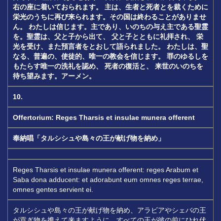
右の座に着いておられます。
主は、生者と死者とを裁くために
栄光のうちに再び来られます。その国は終わることがありませ
ん。
わたしは信じます。主であり、いのちの与え主である聖霊
を。聖霊は、父と子から出て、
父と子とともに礼拝され、
栄
光を受け、また預言者をとおして語られました。
わたしは、聖
なる、普遍の、使徒的、唯一の教会を信じます。
罪のゆるしを
もたらす唯一の洗礼を認め、
死者の復活と、
来世のいのちを
待ち望みます。アーメン。
10.
Offertorium: Reges Tharsis et insulae munera offerent
奉納唱「タルシシュや島々の王が献げ物を納め」
Reges Tharsis et insulae munera offerent: reges Arabum et
Saba dona adducent: et adorabunt eum omnes reges terrae,
omnes gentes servient ei.
タルシシュや島々の王が献げ物を納め、アラビアやシェバの王
が貢ぎ物を携えて来ますように。すべての王が彼の前にひれ伏