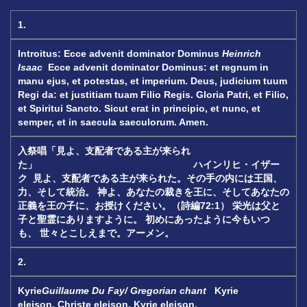
1.
Introitus:
Ecce advenit dominator Dominus
Heinrich
Isaac
Ecce advenit dominator Dominus: et regnum in
manu ejus, et potestas, et imperium.
Deus, judicium tuum
Regi da: et justitiam tuam Filio Regis.
Gloria Patri, et Filio,
et Spiritui Sancto.
Sicut erat in principio, et nunc, et
semper,
et in saecula saeculorum. Amen.
入祭唱「見よ、支配者である主が来られ
た」
ハインリヒ・イザー
ク
見よ、支配者である主が来られた。その手の内には王国、
力、そして統治。
神よ、あなたの裁きを王に、そしてあなたの
正義を王の子に、お授けください。
（詩編
72:1
）
栄光は父と
子と聖霊にありますように。
初めにあったように今もいつ
も、
世々とこしえまで。アーメン。
2.
Kyrie
Guillaume Du Fay/ Gregorian chant
Kyrie
eleison.
Christe eleison.
Kyrie eleison.