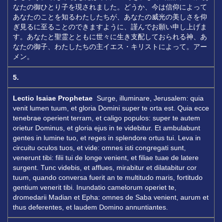
なたの御ひとり子を現されました。どうか、今は信仰によって
あなたのことを知るわたしたちが、あなたの威光の美しさを仰
ぎ見るに至ることのできますように、謹んでお願い申し上げま
す。あなたと聖霊とともに世々に生き支配しておられる神、あ
なたの御子、わたしたちの主イエス・キリストによって。アー
メン。
5.
Lectio Isaiae Prophetae
Surge, illuminare, Jerusalem: quia
venit lumen tuum, et gloria Domini super te orta est. Quia ecce
tenebrae operient terram, et caligo populos: super te autem
orietur Dominus, et gloria ejus in te videbitur. Et ambulabunt
gentes in lumine tuo, et reges in splendore ortus tui. Leva in
circuitu oculos tuos, et vide: omnes isti congregati sunt,
venerunt tibi: filii tui de longe venient, et filiae tuae de latere
surgent. Tunc videbis, et afflues, mirabitur et dilatabitur cor
tuum, quando conversa fuerit an te multitudo maris, fortitudo
gentium venerit tibi. Inundatio camelorum operiet te,
dromedarii Madian et Epha: omnes de Saba venient, aurum et
thus deferentes, et laudem Domino annuntiantes.