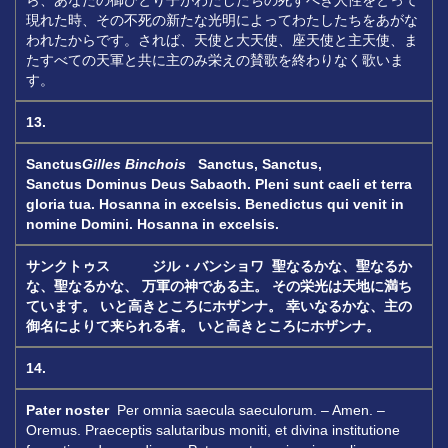
ら、あなたの御ひとり子がわたしたちの死すべき人性をとって
現れた時、その不死の新たな光明によってわたしたちをあがな
われたからです。されば、天使と大天使、座天使と主天使、ま
たすべての天軍と共に主のみ栄えの賛歌を終わりなく歌いま
す。
13.
Sanctus
Gilles Binchois
Sanctus, Sanctus,
Sanctus
Dominus Deus Sabaoth.
Pleni sunt caeli et terra
gloria tua.
Hosanna in excelsis.
Benedictus qui venit in
nomine Domini.
Hosanna in excelsis.
サンクトゥス ジル・バンショワ
聖なるかな、聖なるか
な、聖なるかな、
万軍の神である主。
その栄光は天地に満ち
ています。
いと高きところにホザンナ。
幸いなるかな、主の
御名によりて来られる者。
いと高きところにホザンナ。
14.
Pater noster
Per omnia saecula saeculorum. – Amen. –
Oremus. Praeceptis salutaribus moniti, et divina institutione