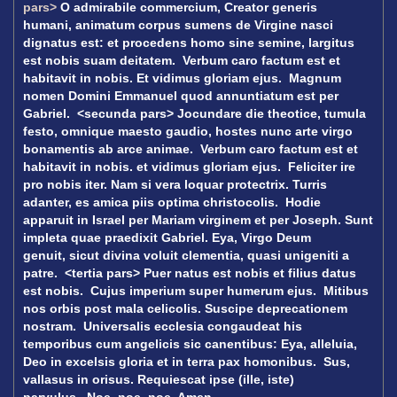
pars>
O admirabile commercium,
Creator generis
humani,
animatum corpus sumens
de Virgine nasci
dignatus est:
et procedens homo sine semine,
largitus
est nobis suam deitatem.
Verbum caro factum est
et
habitavit in nobis.
Et vidimus gloriam ejus.
Magnum
nomen Domini Emmanuel
quod annuntiatum est per
Gabriel.
<secunda pars>
Jocundare die theotice,
tumula
festo, omnique maesto gaudio,
hostes nunc arte virgo
bonamentis ab arce animae.
Verbum caro factum est
et
habitavit in nobis.
et vidimus gloriam ejus.
Feliciter ire
pro nobis iter.
Nam si vera loquar protectrix.
Turris
adanter,
es amica piis optima christocolis.
Hodie
apparuit in Israel
per Mariam virginem et per Joseph.
Sunt
impleta quae praedixit Gabriel.
Eya, Virgo Deum
genuit,
sicut divina voluit clementia,
quasi unigeniti a
patre.
<tertia pars>
Puer natus est nobis
et filius datus
est nobis.
Cujus imperium super humerum ejus.
Mitibus
nos orbis
post mala celicolis.
Suscipe deprecationem
nostram.
Universalis ecclesia
congaudeat his
temporibus
cum angelicis sic canentibus:
Eya, alleluia,
Deo in excelsis gloria
et in terra pax homonibus.
Sus,
vallasus in orisus.
Requiescat ipse (ille, iste)