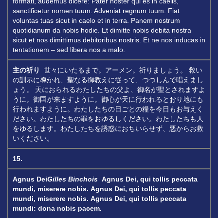
formati, audemus dicere: Pater noster qui es in caelis,
sanctificetur nomen tuum. Adveniat regnum tuum. Fiat
voluntas tuas sicut in caelo et in terra. Panem nostrum
quotidianum da nobis hodie. Et dimitte nobis debita nostra
sicut et nos dimittimus debitoribus nostris. Et ne nos inducas in
tentationem – sed libera nos a malo.
主の祈り
世々にいたるまで。アーメン。祈りましょう。 救い
の訓示に導かれ、聖なる御教えに従って、つつしんで唱えまし
ょう。 天におられるわたしたちの父よ、御名が聖とされますよ
うに。御国が来ますように。御心が天に行われるとおり地にも
行われますように。わたしたちの日ごとの糧を今日もお与えく
ださい。わたしたちの罪をおゆるしください。わたしたちも人
をゆるします。わたしたちを誘惑におちいらせず、悪からお救
いください。
15.
Agnus Dei
Gilles Binchois
Agnus Dei, qui tollis peccata
mundi, miserere nobis.
Agnus Dei, qui tollis peccata
mundi, miserere nobis.
Agnus Dei, qui tollis peccata
mundi: dona nobis pacem.