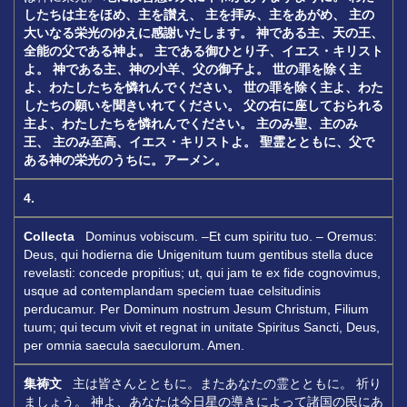
したちは主をほめ、主を讃え、
主を拝み、主をあがめ、
主の
大いなる栄光のゆえに感謝いたします。
神である主、天の王、
全能の父である神よ。
主である御ひとり子、イエス・キリスト
よ。
神である主、神の小羊、父の御子よ。
世の罪を除く主
よ、わたしたちを憐れんでください。
世の罪を除く主よ、わた
したちの願いを聞きいれてください。
父の右に座しておられる
主よ、わたしたちを憐れんでください。
主のみ聖、主のみ
王、
主のみ至高、イエス・キリストよ。
聖霊とともに、父で
ある神の栄光のうちに。アーメン。
4.
Collecta
Dominus vobiscum. –Et cum spiritu tuo. – Oremus:
Deus, qui hodierna die Unigenitum tuum gentibus stella duce
revelasti: concede propitius; ut, qui jam te ex fide cognovimus,
usque ad contemplandam speciem tuae celsitudinis
perducamur. Per Dominum nostrum Jesum Christum, Filium
tuum; qui tecum vivit et regnat in unitate Spiritus Sancti, Deus,
per omnia saecula saeculorum. Amen.
集祷文
主は皆さんとともに。またあなたの霊とともに。 祈り
ましょう。 神よ、あなたは今日星の導きによって諸国の民にあ