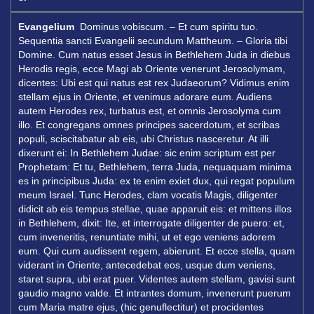
Evangelium
Dominus vobiscum. – Et cum spiritu tuo.
Sequentia sancti Evangelii secundum Mattheum. – Gloria tibi
Domine. Cum natus esset Jesus in Bethlehem Juda in diebus
Herodis regis, ecce Magi ab Oriente venerunt Jerosolymam,
dicentes: Ubi est qui natus est rex Judaeorum? Vidimus enim
stellam ejus in Oriente, et venimus adorare eum. Audiens
autem Herodes rex, turbatus est, et omnis Jerosolyma cum
illo. Et congregans omnes principes sacerdotum, et scribas
populi, sciscitabatur ab eis, ubi Christus nasceretur. At illi
dixerunt ei: In Bethlehem Judae: sic enim scriptum est per
Prophetam: Et tu, Bethlehem, terra Juda, nequaquam minima
es in principibus Juda: ex te enim exiet dux, qui regat populum
meum Israel. Tunc Herodes, clam vocatis Magis, diligenter
didicit ab eis tempus stellae, quae apparuit eis: et mittens illos
in Bethlehem, dixit: Ite, et interrogate diligenter de puero: et,
cum inveneritis, renuntiate mihi, ut et ego veniens adorem
eum. Qui cum audissent regem, abierunt. Et ecce stella, quam
viderant in Oriente, antecedebat eos, usque dum veniens,
staret supra, ubi erat puer. Videntes autem stellam, gavisi sunt
gaudio magno valde. Et intrantes domum, invenerunt puerum
cum Maria matre ejus, (hic genuflectitur) et procidentes