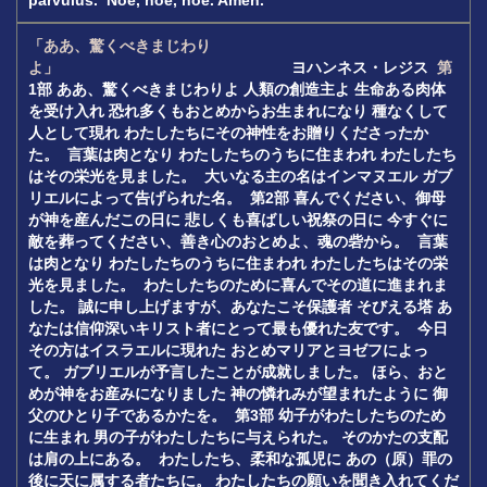
parvulus.
Noe, noe, noe. Amen.
「ああ、驚くべきまじわり
よ」
ヨハンネス・レジス
第
1
部
ああ、驚くべきまじわりよ
人類の創造主よ
生命ある肉体
を受け入れ
恐れ多くもおとめからお生まれになり
種なくして
人として現れ
わたしたちにその神性をお贈りくださったか
た。
言葉は肉となり
わたしたちのうちに住まわれ
わたしたち
はその栄光を見ました。
大いなる主の名はインマヌエル
ガブ
リエルによって告げられた名。
第
2
部
喜んでください、御母
が神を産んだこの日に
悲しくも喜ばしい祝祭の日に
今すぐに
敵を葬ってください、善き心のおとめよ、魂の砦から。
言葉
は肉となり
わたしたちのうちに住まわれ
わたしたちはその栄
光を見ました。
わたしたちのために喜んでその道に進まれま
した。
誠に申し上げますが、あなたこそ保護者
そびえる塔
あ
なたは信仰深いキリスト者にとって最も優れた友です。
今日
その方はイスラエルに現れた
おとめマリアとヨゼフによっ
て。
ガブリエルが予言したことが成就しました。
ほら、おと
めが神をお産みになりました
神の憐れみが望まれたように
御
父のひとり子であるかたを。
第
3
部
幼子がわたしたちのため
に生まれ
男の子がわたしたちに与えられた。
そのかたの支配
は肩の上にある。
わたしたち、柔和な孤児に
あの（原）罪の
後に天に属する者たちに。
わたしたちの願いを聞き入れてくだ