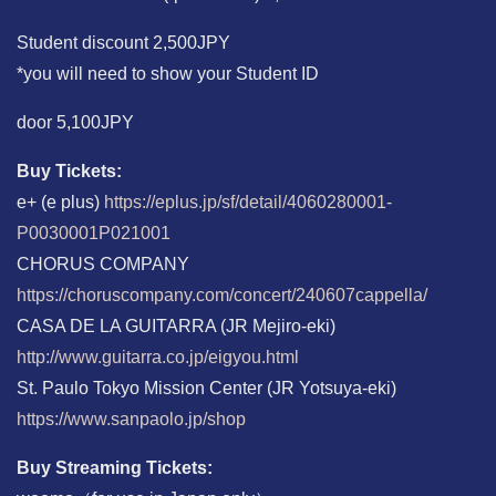
Student discount 2,500JPY
*you will need to show your Student ID
door 5,100JPY
Buy Tickets:
e+ (e plus)
https://eplus.jp/sf/detail/4060280001-
P0030001P021001
CHORUS COMPANY
https://choruscompany.com/concert/240607cappella/
CASA DE LA GUITARRA (JR Mejiro-eki)
http://www.guitarra.co.jp/eigyou.html
St. Paulo Tokyo Mission Center (JR Yotsuya-eki)
https://www.sanpaolo.jp/shop
Buy Streaming Tickets: