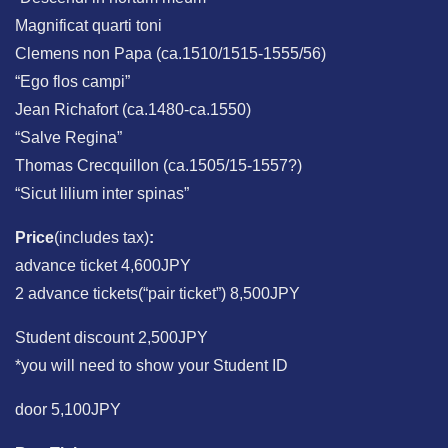
Magnificat quarti toni
Clemens non Papa (ca.1510/1515-1555/56)
“Ego flos campi”
Jean Richafort (ca.1480-ca.1550)
“Salve Regina”
Thomas Crecquillon (ca.1505/15-1557?)
“Sicut lilium inter spinas”
Price
(includes tax)
:
advance ticket 4,600JPY
2 advance tickets(“pair ticket”) 8,500JPY
Student discount 2,500JPY
*you will need to show your Student ID
door 5,100JPY