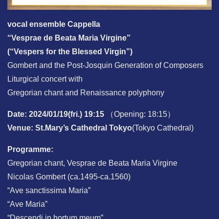
vocal ensemble Cappella
“Vesprae de Beata Maria Virgine”
(“Vespers for the Blessed Virgin”)
Gombert and the Post-Josquin Generation of Composers
Liturgical concert with
Gregorian chant and Renaissance polyphony
Date: 2024/01/19(fri.) 19:15
（Opening: 18:15）
Venue: St.Mary’s Cathedral Tokyo
(Tokyo Cathedral)
Programme:
Gregorian chant, Vesprae de Beata Maria Virgine
Nicolas Gombert (ca.1495-ca.1560)
“Ave sanctissima Maria”
“Ave Maria”
“Descendi in hortum meum”