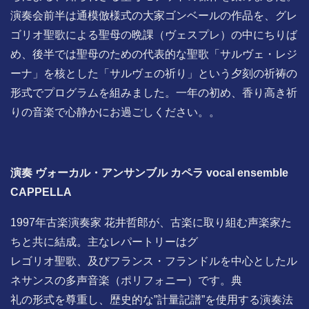
演奏会前半は通模倣様式の大家ゴンベールの作品を、グレ
ゴリオ聖歌による聖母の晩課（ヴェスプレ）の中にちりば
め、後半では聖母のための代表的な聖歌「サルヴェ・レジ
ーナ」を核とした「サルヴェの祈り」という夕刻の祈祷の
形式でプログラムを組みました。一年の初め、香り高き祈
りの音楽で心静かにお過ごしください。。
演奏 ヴォーカル・アンサンブル カペラ vocal ensemble
CAPPELLA
1997年古楽演奏家 花井哲郎が、古楽に取り組む声楽家た
ちと共に結成。主なレパートリーはグ
レゴリオ聖歌、及びフランス・フランドルを中心としたル
ネサンスの多声音楽（ポリフォニー）です。典
礼の形式を尊重し、歴史的な”計量記譜”を使用する演奏法