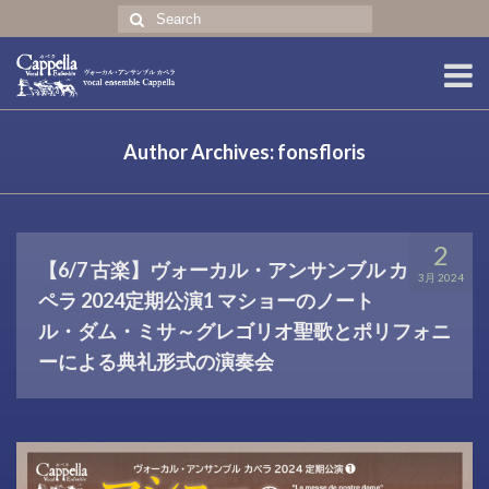
Search
for:
ホーム
Author Archives: fonsfloris
コンサート
プロフィール
2
【6/7 古楽】ヴォーカル・アンサンブル カ
CD・グッズ
3月 2024
ペラ 2024定期公演1 マショーのノート
english profile
ル・ダム・ミサ～グレゴリオ聖歌とポリフォニ
ーによる典礼形式の演奏会