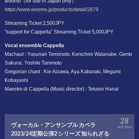
woomo（for use in Japan only）
https://www.woomo.jp/products/d
e
tail/2879
Streaming Ticket 2,500JPY
“support for Cappella” Streaming Ticket 5,000JPY
Vocal ensemble Cappella
Machaut : Yasunari Tomimoto, Kenichiro Watanabe, Genki
Sakurai, Yoshiki Tanimoto
Gregorian chant : Kie Aizawa, Aya Kaburaki, Megumi
Kobayashi
Maestro di Cappella (Music director) : Tetusro Hanai
28
ヴォーカル・アンサンブル カペラ
10月 2023
2023/24定期公演2 シリーズ 知られざる