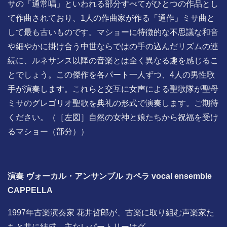
サの「通常唱」といわれる部分すべてがひとつの作品とし
て作曲されており、1人の作曲家が作る「通作」ミサ曲と
して最も古いものです。マショーに特徴的な不思議な和音
や細やかに掛け合う中世ならではの手の込んだリズムの連
続に、ルネサンス以降の音楽とは全く異なる趣を感じるこ
とでしょう。この傑作を各パート一人ずつ、4人の男性歌
手が演奏します。これらと交互に女声による聖歌隊が聖母
ミサのグレゴリオ聖歌を典礼の形式で演奏します。ご期待
ください。（［左図］自然の女神と娘たちから祝福を受け
るマショー（部分））
演奏 ヴォーカル・アンサンブル カペラ vocal ensemble
CAPPELLA
1997年古楽演奏家 花井哲郎が、古楽に取り組む声楽家た
ちと共に結成。主なレパートリーはグ