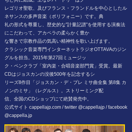
レゴリオ聖歌、及びフランス・フランドルを中心としたル
ネサンスの多声音楽（ポリフォニー）です。典
礼の形式を尊重し、歴史的な”計量記譜”を使用する演奏法
にこだわって、アカペラの柔らかく豊か
な響きで宗教作品の気高い精神性を歌い上げます。
クラシック音楽専門インターネットラジオOTTAVAのジン
グルを担当。2015年第27回ミュージッ
ク・ペンクラブ「室内楽・合唱音楽部門賞」受賞。最新
CDはジョスカンの没後500年を記念するシ
リーズ8作目「ジョスカン・デ・プレ ミサ曲全集 第8集 カ
ノンのミサ」（レグルス）。ストリーミング配
信、全国のCDショップにて絶賛発売中。
公式サイト cappellajp.com / twitter @cappellajp / facebook
@cappella.jp