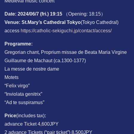
Medieval music concert
Date: 2024/06/7 (fri.) 19:15
（Opening: 18:15）
Venue: St.Mary’s Cathedral Tokyo
(Tokyo Cathedral)
access
https://catholic-sekiguchi.jp/contact/access/
Programme:
Gregorian chant, Proprium missae de Beata Maria Virgine
Guillaume de Machaut (ca.1300-1377)
La messe de nostre dame
Motets
“Felix virgo”
“Inviolata genitrix”
“Ad te suspiramus”
Price
(includes tax)
:
advance Ticket 4,600JPY
2 advance Tickets (“pair ticket”) 8,500JPY