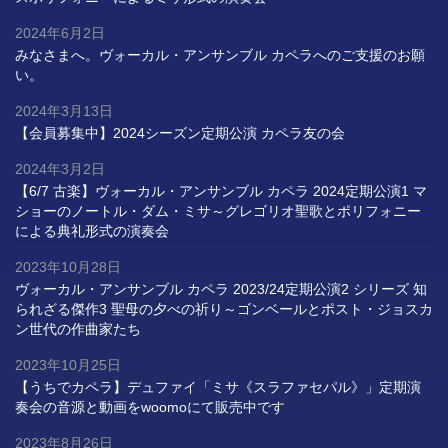
2024年6月2日
みなさまへ。ヴォーカル・アンサンブル カペラへのご支援のお願
い。
2024年3月13日
【会員募集中】2024シーズン定期公演 カペラ友の会
2024年3月2日
【6/7 古楽】ヴォーカル・アンサンブル カペラ 2024定期公演1 マ
ショーのノートル・ダム・ミサ～グレゴリオ聖歌とポリフォニー
による典礼形式の演奏会
2023年10月28日
ヴォーカル・アンサンブル カペラ 2023/24定期公演2 シリーズ 知
られざる傑作3 聖母の夕べの祈り～ゴンベールとポスト・ジョスカ
ン世代の作曲家たち
2023年10月25日
【うちでカペラ】デュファイ「ミサ《スラファセパル》」定期演
奏会の音源と動画をwoomoにて販売中です
2023年8月26日