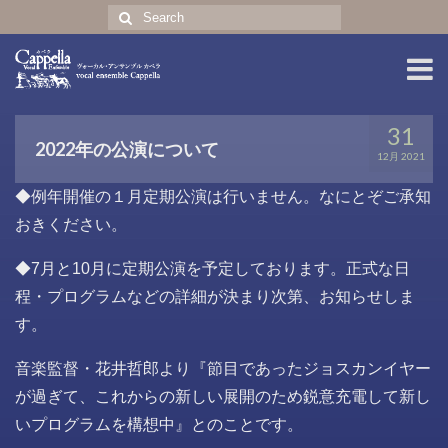
Search
for:
ホーム
31
2022年の公演について
12月 2021
コンサート
◆例年開催の１月定期公演は行いません。なにとぞご承知
プロフィール
おきください。
CD・グッズ
◆7月と10月に定期公演を予定しております。正式な日
english profile
程・プログラムなどの詳細が決まり次第、お知らせしま
す。
音楽監督・花井哲郎より『節目であったジョスカンイヤー
が過ぎて、これからの新しい展開のため鋭意充電して新し
いプログラムを構想中』とのことです。