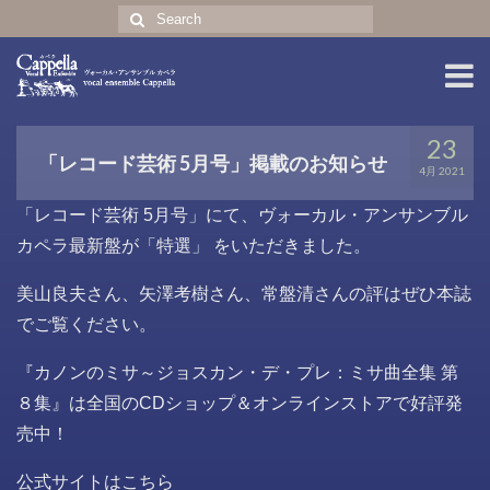
Search
for:
ホーム
23
「レコード芸術 5月号」掲載のお知らせ
4月 2021
コンサート
「レコード芸術 5月号」にて、ヴォーカル・アンサンブル
プロフィール
カペラ最新盤が「特選」 をいただきました。
CD・グッズ
美山良夫さん、矢澤考樹さん、常盤清さんの評はぜひ本誌
english profile
でご覧ください。
『カノンのミサ～ジョスカン・デ・プレ：ミサ曲全集 第
８集』は全国のCDショップ＆オンラインストアで好評発
売中！
公式サイトはこちら