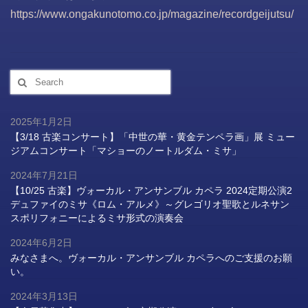
https://www.ongakunotomo.co.jp/magazine/recordgeijutsu/
Search
for:
2025年1月2日
【3/18 古楽コンサート】「中世の華・黄金テンペラ画」展 ミュー
ジアムコンサート「マショーのノートルダム・ミサ」
2024年7月21日
【10/25 古楽】ヴォーカル・アンサンブル カペラ 2024定期公演2
デュファイのミサ《ロム・アルメ》～グレゴリオ聖歌とルネサン
スポリフォニーによるミサ形式の演奏会
2024年6月2日
みなさまへ。ヴォーカル・アンサンブル カペラへのご支援のお願
い。
2024年3月13日