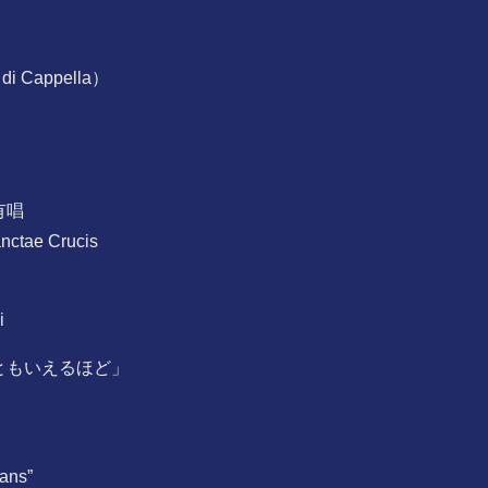
 Cappella）
有唱
anctae Crucis
i
ともいえるほど」
ans”