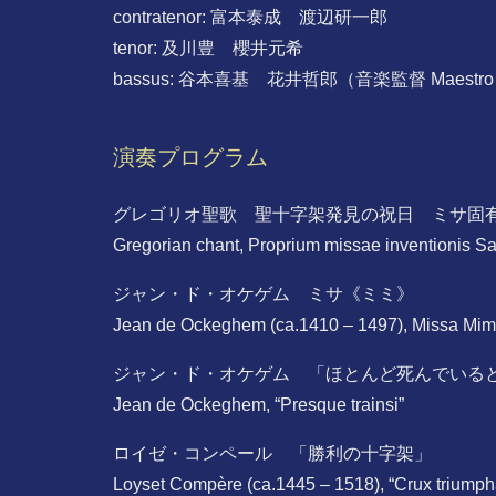
contratenor: 富本泰成 渡辺研一郎
tenor: 及川豊 櫻井元希
bassus: 谷本喜基 花井哲郎（音楽監督 Maestro di
演奏プログラム
グレゴリオ聖歌 聖十字架発見の祝日 ミサ固
Gregorian chant, Proprium missae inventionis S
ジャン・ド・オケゲム ミサ《ミミ》
Jean de Ockeghem (ca.1410 – 1497), Missa Mim
ジャン・ド・オケゲム 「ほとんど死んでいる
Jean de Ockeghem, “Presque trainsi”
ロイゼ・コンペール 「勝利の十字架」
Loyset Compère (ca.1445 – 1518), “Crux triumph