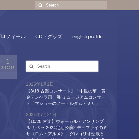
Search
for:
プロフィール
CD・グッズ
english profile
1
Search
5月 2019
for:
2025年1月2日
【3/18 古楽コンサート】「中世の華・黄
金テンペラ画」展 ミュージアムコンサー
ト「マショーのノートルダム・ミサ」
2024年7月21日
【10/25 古楽】ヴォーカル・アンサンブ
ル カペラ 2024定期公演2 デュファイのミ
サ《ロム・アルメ》～グレゴリオ聖歌と