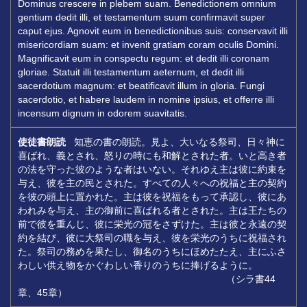
Dominus crescere in plebem suam. Benedictionem omnium
gentium dedit illi, et testamentum suum confirmavit super
caput ejus. Agnovit eum in benedictionibus suis: conservavit illi
misericordiam suam: et invenit gratiam coram oculis Domini.
Magnificavit eum in conspectu regum: et dedit illi coronam
gloriae. Statuit illi testamentum aeternum, et dedit illi
sacerdotium magnum: et beatificavit illum in gloria. Fungi
sacerdotio, et habere laudem in nomine ipsius, et offerre illi
incensum dignum in odorem suavitatis.
使徒書朗読
知恵の書の朗読。見よ、大いなる祭司、日々神に
喜ばれ、義とされ、怒りの時にも和解とされた者。いと高き者
の法を守った彼のような者はいない。それゆえ主は彼に約束を
与え、彼を主の民とされた。すべての人々への祝福と主の契約
を彼の頭上に置かれた。主は彼を祝福をもって承認し、彼にあ
われみを与え、主の御前に喜ばれる者とされた。主は王たちの
前で彼を重んじ、彼に栄光の冠をさずけた。主は彼と永遠の契
約を結び、彼に大祭司の職を与え、彼を栄光のうちに祝福され
た。祭司の務めを果たし、御名のうちにほめたたえ、主にふさ
わしい供え物をかぐわしい香りのうちに捧げるように。
（シラ書44
章、45章）