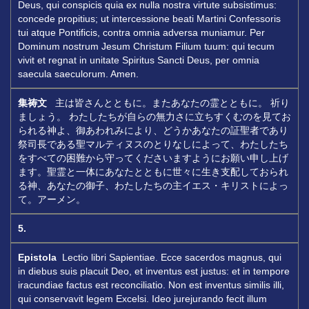
Deus, qui conspicis quia ex nulla nostra virtute subsistimus:
concede propitius; ut intercessione beati Martini Confessoris
tui atque Pontificis, contra omnia adversa muniamur. Per
Dominum nostrum Jesum Christum Filium tuum: qui tecum
vivit et regnat in unitate Spiritus Sancti Deus, per omnia
saecula saeculorum. Amen.
集祷文
主は皆さんとともに。またあなたの霊とともに。 祈り
ましょう。 わたしたちが自らの無力さに立ちすくむのを見てお
られる神よ、御あわれみにより、どうかあなたの証聖者であり
祭司長である聖マルティヌスのとりなしによって、わたしたち
をすべての困難から守ってくださいますようにお願い申し上げ
ます。聖霊と一体にあなたとともに世々に生き支配しておられ
る神、あなたの御子、わたしたちの主イエス・キリストによっ
て。アーメン。
5.
Epistola
Lectio libri Sapientiae. Ecce sacerdos magnus, qui
in diebus suis placuit Deo, et inventus est justus: et in tempore
iracundiae factus est reconciliatio. Non est inventus similis illi,
qui conservavit legem Excelsi. Ideo jurejurando fecit illum