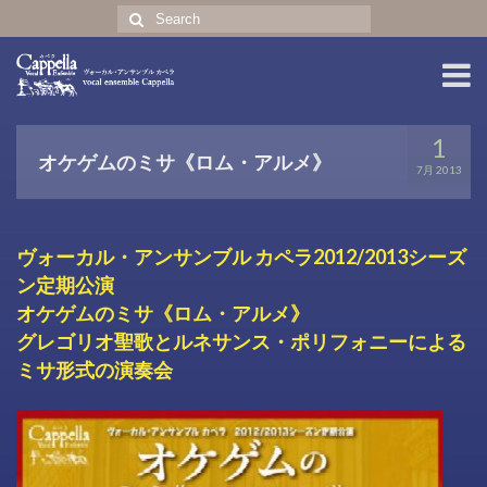
Search
for:
ホーム
1
オケゲムのミサ《ロム・アルメ》
7月 2013
コンサート
プロフィール
ヴォーカル・アンサンブル カペラ2012/2013シーズ
CD・グッズ
ン定期公演
オケゲムのミサ《ロム・アルメ》
english profile
グレゴリオ聖歌とルネサンス・ポリフォニーによる
ミサ形式の演奏会