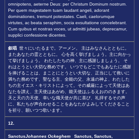
omnipotens, aeterne Deus: per Christum Dominum nostrum.
Per quem majestatem tuam laudant angeli, adorant
dominationes, tremunt potestates. Caeli, caelorumque
virtutes, ac beata seraphim, socia exsultatione concelebrant.
Cum quibus et nostras voces, ut admitti jubeas, deprecamur,
supplici confessione dicentes.
叙唱
世々にいたるまで。アーメン。 主はみなさんとともに。
またあなたの霊とともに。 心を高く挙げましょう。主に向かっ
て挙げましょう。 わたしたちの神、主に感謝しましょう。 そ
れはとうとい大切な務めです。 いつでもどこでもあなたに感謝
を捧げることは、まことにとうとい大切な、正当にして救いに
満ちた務めです、聖なる主、全能の父、永遠の神よ、わたした
ちの主イエス・キリストによって。その威厳によって天使はあ
なたを讃え、主天使はあがめ、能天使はふるえおののきます。
天と天の力天使、幸いな熾天使が共に喜び、礼拝するその声
に、私たちが声合わせることをあなたがよみしてくださること
を祈り、願いつつ歌います。
12.
Sanctus
Johannes Ockeghem
Sanctus, Sanctus,