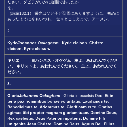
ださい、ダビデがいかに従順であったか
を。
（詩編132:1） 栄光は父と子と聖霊にありますように。 初めに
あったように今もいつも、 世々とこしえまで。アーメン。
2.
Kyrie
Johannes Ockeghem
Kyrie eleison.
Christe
eleison.
Kyrie eleison.
キリエ ヨハンネス・オケゲム
主よ、あわれんでくださ
い。
キリストよ、あわれんでください。
主よ、あわれんでく
ださい。
3.
Gloria
Johannes Ockeghem
Gloria in excelsis Deo.
Et in
terra pax hominibus bonae voluntatis.
Laudamus te.
Benedicimus te.
Adoramus te. Glorificamus te.
Gratias
agimus tibi propter magnam gloriam tuam.
Domine Deus,
Rex caelestis, Deus Pater omnipotens.
Domine Fili
unigenite Jesu Christe.
Domine Deus, Agnus Dei, Filius