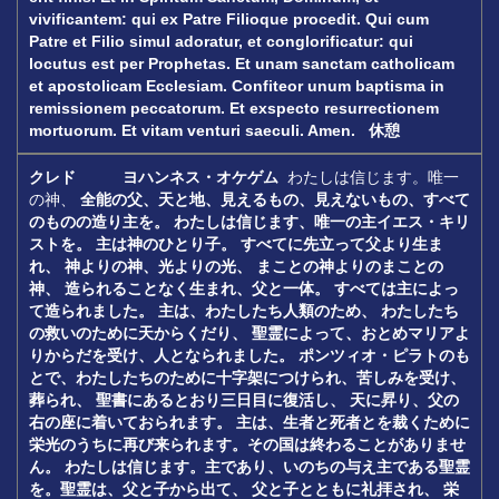
vivificantem: qui ex Patre Filioque procedit.
Qui cum
Patre et Filio simul adoratur,
et conglorificatur: qui
locutus est per Prophetas.
Et unam sanctam catholicam
et apostolicam Ecclesiam.
Confiteor unum baptisma in
remissionem peccatorum.
Et exspecto resurrectionem
mortuorum.
Et vitam venturi saeculi. Amen.
休憩
クレド ヨハンネス・オケゲム
わたしは信じます。唯一
の神、
全能の父、天と地、見えるもの、見えないもの、すべて
のものの造り主を。
わたしは信じます、唯一の主イエス・キリ
ストを。
主は神のひとり子。
すべてに先立って父より生ま
れ、
神よりの神、光よりの光、
まことの神よりのまことの
神、
造られることなく生まれ、父と一体。
すべては主によっ
て造られました。
主は、わたしたち人類のため、
わたしたち
の救いのために天からくだり、
聖霊によって、おとめマリアよ
りからだを受け、人となられました。
ポンツィオ・ピラトのも
とで、わたしたちのために十字架につけられ、苦しみを受け、
葬られ、
聖書にあるとおり三日目に復活し、
天に昇り、父の
右の座に着いておられます。
主は、生者と死者とを裁くために
栄光のうちに再び来られます。その国は終わることがありませ
ん。
わたしは信じます。主であり、いのちの与え主である聖霊
を。聖霊は、父と子から出て、
父と子とともに礼拝され、
栄