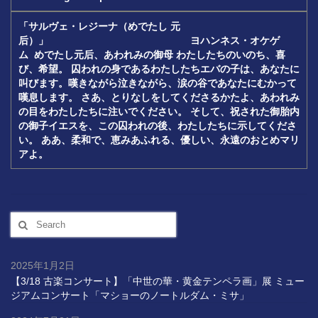
「サルヴェ・レジーナ（めでたし
元
后）」
ヨハンネス・オケゲ
ム
めでたし元后、あわれみの御母
わたしたちのいのち、喜
び、希望。
囚われの身であるわたしたちエバの子は、あなたに
叫びます。
嘆きながら泣きながら、涙の谷であなたにむかって
嘆息します。
さあ、とりなしをしてくださるかたよ、あわれみ
の目をわたしたちに注いでください。
そして、祝された御胎内
の御子イエスを、この囚われの後、わたしたちに示してくださ
い。
ああ、柔和で、恵みあふれる、優しい、永遠のおとめマリ
アよ。
Search
for:
2025年1月2日
【3/18 古楽コンサート】「中世の華・黄金テンペラ画」展 ミュー
ジアムコンサート「マショーのノートルダム・ミサ」