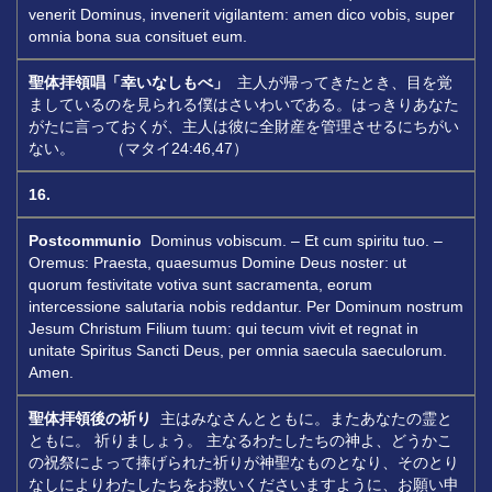
venerit Dominus, invenerit vigilantem: amen dico vobis, super
omnia bona sua consituet eum.
聖体拝領唱「幸いなしもべ」
主人が帰ってきたとき、目を覚
ましているのを見られる僕はさいわいである。はっきりあなた
がたに言っておくが、主人は彼に全財産を管理させるにちがい
ない。 （マタイ24:46,47）
16.
Postcommunio
Dominus vobiscum. – Et cum spiritu tuo. –
Oremus: Praesta, quaesumus Domine Deus noster: ut
quorum festivitate votiva sunt sacramenta, eorum
intercessione salutaria nobis reddantur. Per Dominum nostrum
Jesum Christum Filium tuum: qui tecum vivit et regnat in
unitate Spiritus Sancti Deus, per omnia saecula saeculorum.
Amen.
聖体拝領後の祈り
主はみなさんとともに。またあなたの霊と
ともに。 祈りましょう。 主なるわたしたちの神よ、どうかこ
の祝祭によって捧げられた祈りが神聖なものとなり、そのとり
なしによりわたしたちをお救いくださいますように、お願い申