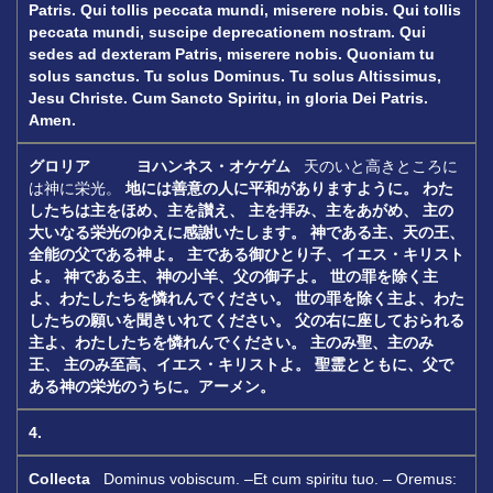
Patris.
Qui tollis peccata mundi, miserere nobis.
Qui tollis
peccata mundi, suscipe deprecationem nostram.
Qui
sedes ad dexteram Patris, miserere nobis.
Quoniam tu
solus sanctus. Tu solus Dominus.
Tu solus Altissimus,
Jesu Christe.
Cum Sancto Spiritu, in gloria Dei Patris.
Amen.
グロリア ヨハンネス・オケゲム
天のいと高きところに
は神に栄光。
地には善意の人に平和がありますように。
わた
したちは主をほめ、主を讃え、
主を拝み、主をあがめ、
主の
大いなる栄光のゆえに感謝いたします。
神である主、天の王、
全能の父である神よ。
主である御ひとり子、イエス・キリスト
よ。
神である主、神の小羊、父の御子よ。
世の罪を除く主
よ、わたしたちを憐れんでください。
世の罪を除く主よ、わた
したちの願いを聞きいれてください。
父の右に座しておられる
主よ、わたしたちを憐れんでください。
主のみ聖、主のみ
王、
主のみ至高、イエス・キリストよ。
聖霊とともに、父で
ある神の栄光のうちに。アーメン。
4.
Collecta
Dominus vobiscum. –Et cum spiritu tuo. – Oremus: