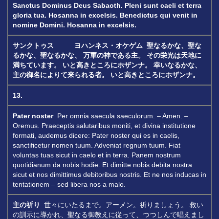
Sanctus
Dominus Deus Sabaoth.
Pleni sunt caeli et terra
gloria tua.
Hosanna in excelsis.
Benedictus qui venit in
nomine Domini.
Hosanna in excelsis.
サンクトゥス ヨハンネス・オケゲム
聖なるかな、聖な
るかな、聖なるかな、
万軍の神である主。
その栄光は天地に
満ちています。
いと高きところにホザンナ。
幸いなるかな、
主の御名によりて来られる者。
いと高きところにホザンナ。
13.
Pater noster
Per omnia saecula saeculorum. – Amen. –
Oremus. Praeceptis salutaribus moniti, et divina institutione
formati, audemus dicere: Pater noster qui es in caelis,
sanctificetur nomen tuum. Adveniat regnum tuum. Fiat
voluntas tuas sicut in caelo et in terra. Panem nostrum
quotidianum da nobis hodie. Et dimitte nobis debita nostra
sicut et nos dimittimus debitoribus nostris. Et ne nos inducas in
tentationem – sed libera nos a malo.
主の祈り
世々にいたるまで。アーメン。祈りましょう。 救い
の訓示に導かれ、聖なる御教えに従って、つつしんで唱えまし