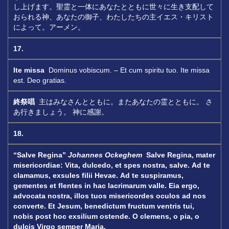
し上げます。聖霊と一体にあなたとともに世々に生き支配して
おられる神、あなたの御子、わたしたちの主イエス・キリスト
によって。アーメン。
17.
Ite missa
Dominus vobiscum. – Et cum spiritu tuo. Ite missa
est. Deo gratias.
終祭唱
主はみなさんとともに。またあなたの霊とともに。 さ
あ行きましょう。 神に感謝。
18.
“Salve Regina”
Johannes Ockeghem
Salve Regina, mater
misericordiae:
Vita, dulcedo, et spes nostra, salve.
Ad te
clamamus, exsules filii Hevae.
Ad te suspiramus,
gementes et flentes in hac lacrimarum valle.
Eia ergo,
advocata nostra, illos tuos misericordes oculos ad nos
converte.
Et Jesum, benedictum fructum ventris tui,
nobis post hoc exsilium ostende.
O clemens, o pia, o
dulcis Virgo semper Maria.