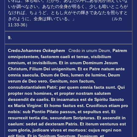
いれば、体も暗い。だから、あなたの中にある光が消えていな
いか調べなさい。あなたの全身が明るく、少しも暗いところが
なければ、ちょうど、ともし火がその輝きであなたを照らすと
きのように、全身は輝いている。」 （ルカ
11:33-36）
9.
Credo
Johannes Ockeghem
Credo in unum Deum,
Patrem
omnipotentem, factorem caeli et terrae, visibilium
omnium, et invisibilium.
Et in unum Dominum Jesum
Christum,
Filium Dei unigenitum.
Et ex Patre natum ante
omnia saecula.
Deum de Deo, lumen de lumine,
Deum
verum de Deo vero.
Genitum, non factum,
consubstantialem Patri:
per quem omnia facta sunt.
Qui
propter nos homines,
et propter nostram salutem
descendit de caelis.
Et incarnatus est de Spiritu Sancto
ex Maria Virgine: Et homo factus est.
Crucifixus etiam pro
nobis: sub Pontio Pilato passus, et sepultus est.
Et
resurrexit tertia die, secundum Scripturas.
Et ascendit in
caelum: sedet ad dexteram Patris.
Et iterum venturus est
cum gloria, judicare vivos et mortuos: cujus regni non
erit finis.
Et in Spiritum Sanctum, Dominum, et