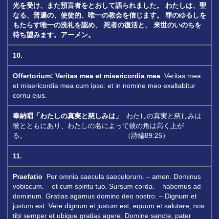
光を受け、また預言者をとおして語られました。
わたしは、聖
なる、普遍の、使徒的、唯一の教会を信じます。
罪のゆるしを
もたらす唯一の洗礼を認め、
死者の復活と、
来世のいのちを
待ち望みます。アーメン。
10.
Offertorium:
Veritas mea et misericordia mea
Veritas mea
et misericordia mea cum ipso: et in nomine meo exaltabitur
cornu ejus.
奉納唱「わたしの真実と慈しみは」
わたしの真実と慈しみは
彼とともにあり、わたしの名によって彼の角は高く上が
る。 （詩編89:25）
11.
Praefatio
Per omnia saecula saeculorum. – amen. Dominus
vobiscum. – et cum spiritu tuo. Sursum corda. – habemus ad
dominum. Gratias agamus domino deo nostro. – Dignum et
justum est. Vere dignum et justum est, equum et salutare, nos
tibi semper et ubique gratias agere: Domine sancte, pater